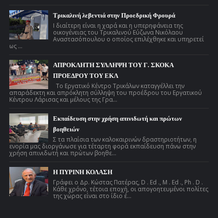
Τρικαλινή λεβεντιά στην Προεδρική Φρουρά
Ι διαίτερη είναι η χαρά και η υπερηφάνεια της
οικογένειας του Τρικαλινού Εύζωνα Νικόλαου
Αναστασόπουλου ο οποίος επιλέχθηκε και υπηρετεί
ως ...
ΑΠΡΟΚΛΗΤΗ ΣΥΛΛΗΨΗ ΤΟΥ Γ. ΣΚΟΚΑ
ΠΡΟΕΔΡΟΥ ΤΟΥ ΕΚΛ
Το Εργατικό Κέντρο Τρικάλων καταγγέλλει την
απαράδεκτη και απρόκλητη σύλληψη του προέδρου του Εργατικού
Κέντρου Λάρισας και μέλους της Γρα...
Εκπαίδευση στην χρήση απινιδωτή και πρώτων
βοηθειών
Σ τα πλαίσια των καλοκαιρινών δραστηριοτήτων, η
ενορία μας διοργάνωσε για τέταρτη φορά εκπαίδευση πάνω στην
χρήση απινιδωτή και πρώτων βοηθε...
Η ΠΥΡΙΝΗ ΚΟΛΑΣΗ
Γράφει ο Δρ. Κώστας Πατέρας, D . Ed ., M . Ed ., Ph . D .
Κάθε χρόνο, τέτοια εποχή, οι απογοητευμένοι πολίτες
της χώρας είναι στο ίδιο έ...