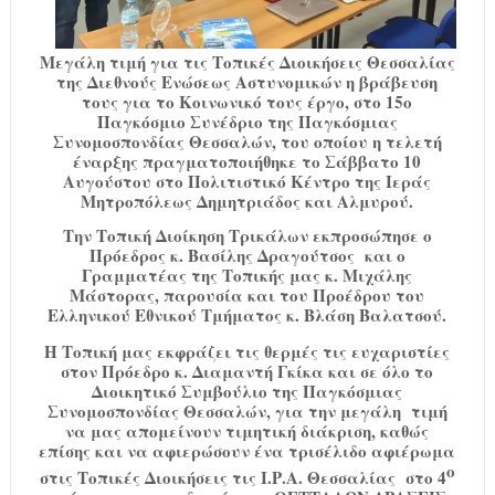
Μεγάλη τιμή για τις Τοπικές Διοικήσεις Θεσσαλίας
της Διεθνούς Ενώσεως Αστυνομικών η βράβευση
τους για το Κοινωνικό τους έργο, στο 15ο
Παγκόσμιο Συνέδριο της Παγκόσμιας
Συνομοσπονδίας Θεσσαλών, του οποίου η τελετή
έναρξης πραγματοποιήθηκε το Σάββατο 10
Αυγούστου στο Πολιτιστικό Κέντρο της Ιεράς
Μητροπόλεως Δημητριάδος και Αλμυρού.
Την Τοπική Διοίκηση Τρικάλων εκπροσώπησε ο
Πρόεδρος κ. Βασίλης Δραγούτσος και ο
Γραμματέας της Τοπικής μας κ. Μιχάλης
Μάστορας, παρουσία και του Προέδρου του
Ελληνικού Εθνικού Τμήματος κ. Βλάση Βαλατσού.
Η Τοπική μας εκφράζει τις θερμές τις ευχαριστίες
στον Πρόεδρο κ. Διαμαντή Γκίκα και σε όλο το
Διοικητικό Συμβούλιο της Παγκόσμιας
Συνομοσπονδίας Θεσσαλών, για την μεγάλη τιμή
να μας απομείνουν τιμητική διάκριση, καθώς
επίσης και να αφιερώσουν ένα τρισέλιδο αφιέρωμα
ο
στις Τοπικές Διοικήσεις τις Ι.Ρ.Α. Θεσσαλίας στο 4