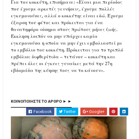
Για τον κοκκύτη, επισήμανε: «Είναι μια περίοδος
που έχουμε αρκετές γεννήσεις, έχουμε πολλές
εγκυμονούσες, αλλά ο κοκκύτης είναι εδώ. Έχουμε
έξαρση του φέτος και πρόκειται για ένα
θανατηφόρο νόσημα στους πρώτους μήνες ζωής.
Έκκληση λοιπόν να μην υπάρχει καμία
εγκυμονούσα η οποία να μην έχει εμβολιαστεί με
το εμβόλιο του κοκκύτη. Πρόκειται για το τριπλό
εμβόλιο: διφθερίτιδα – τετάνου – κοκκύτη και
πρέπει όλες οι έγκυες γυναίκες μετά την 27η
εβδομάδα της κύησης τους να το κάνουν».
ΚΟΙΝΟΠΟΙΗΣΤΕ ΤΟ ΑΡΘΡΟ ► ►
Facebook
Twitter
Google+