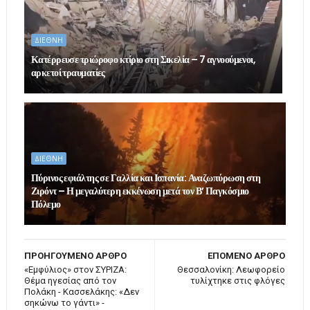
ΔΙΕΘΝΗ
Κατέρρευσε τριώροφο κτίριο στη Σικελία – 7 αγνοούμενοι,
αρκετοί τραυματίες
ΔΙΕΘΝΗ
Πύρινος εφιάλτης σε Γαλλία και Ισπανία: Αναζωπύρωση στη
Ζιρόντ – Η μεγαλύτερη εκκένωση μετά τον Β’ Παγκόσμιο
Πόλεμο
ΠΡΟΗΓΟΥΜΕΝΟ ΑΡΘΡΟ
ΕΠΟΜΕΝΟ ΑΡΘΡΟ
«Εμφύλιος» στον ΣΥΡΙΖΑ:
Θεσσαλονίκη: Λεωφορείο
Θέμα ηγεσίας από τον
τυλίχτηκε στις φλόγες
Πολάκη - Κασσελάκης: «Δεν
σηκώνω το γάντι» -