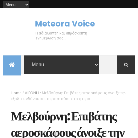
Meteora Voice
Η αδιάλειπτη και απρόσκοπτη
ενημέρωση σας...
Home
/
ΔΙΕΘΝΗ
/
Μελβούρνη: Επιβάτης αεροσκάφους άνοιξε την
έξοδο κινδύνου και περπατούσε στο φτερό
Μελβούρνη: Επιβάτης
αεροσκάφους άνοιξε την