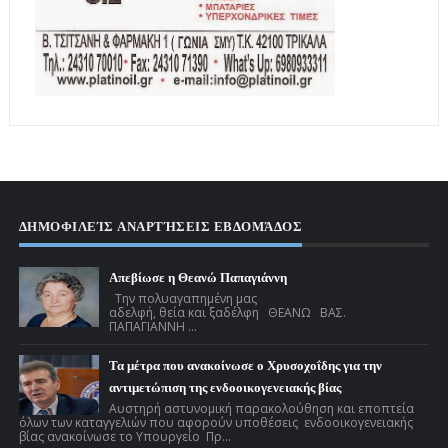
ΔΗΜΟΦΙΛΕΊΣ ΑΝΑΡΤΉΣΕΙΣ ΕΒΔΟΜΆΔΟΣ
Απεβίωσε η Θεανώ Παπαγιάννη
Την πολυαγαπημένη μας
αδελφή, θεία και ξαδέλφη ΘΕΑΝΩ ΒΑΣ.
ΠΑΠΑΓΙΑΝΝΗ ...
Τα μέτρα που ανακοίνωσε ο Χρυσοχοΐδης για την
αντιμετώπιση της ενδοοικογενειακής βίας
Αυστηρή αστυνομική παρακολούθηση και εποπτεία
όλων των καταγγελιών που αφορούν υποθέσεις ενδοοικογενειακής
βίας ανακοίνωσε το Υπουργείο Πρ...