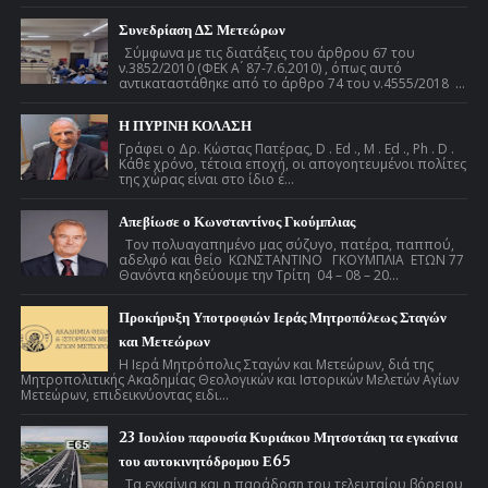
Συνεδρίαση ΔΣ Μετεώρων
Σύμφωνα με τις διατάξεις του άρθρου 67 του
ν.3852/2010 (ΦΕΚ Α ́ 87-7.6.2010) , όπως αυτό
αντικαταστάθηκε από το άρθρο 74 του ν.4555/2018 ...
Η ΠΥΡΙΝΗ ΚΟΛΑΣΗ
Γράφει ο Δρ. Κώστας Πατέρας, D . Ed ., M . Ed ., Ph . D .
Κάθε χρόνο, τέτοια εποχή, οι απογοητευμένοι πολίτες
της χώρας είναι στο ίδιο έ...
Απεβίωσε ο Κωνσταντίνος Γκούμπλιας
Τον πολυαγαπημένο μας σύζυγο, πατέρα, παππού,
αδελφό και θείο ΚΩΝΣΤΑΝΤΙΝΟ ΓΚΟΥΜΠΛΙΑ ΕΤΩΝ 77
Θανόντα κηδεύουμε την Τρίτη 04 – 08 – 20...
Προκήρυξη Υποτροφιών Ιεράς Μητροπόλεως Σταγών
και Μετεώρων
Η Ιερά Μητρόπολις Σταγών και Μετεώρων, διά της
Μητροπολιτικής Ακαδημίας Θεολογικών και Ιστορικών Μελετών Αγίων
Μετεώρων, επιδεικνύοντας ειδι...
23 Ιουλίου παρουσία Κυριάκου Μητσοτάκη τα εγκαίνια
του αυτοκινητόδρομου Ε65
Τα εγκαίνια και η παράδοση του τελευταίου βόρειου