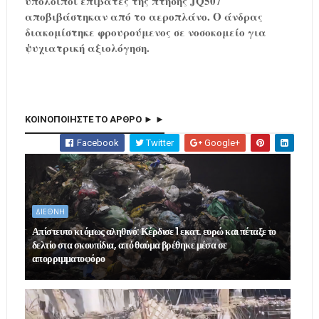
υπόλοιποι επιβάτες της πτήσης JQ507
αποβιβάστηκαν από το αεροπλάνο. Ο άνδρας
διακομίστηκε φρουρούμενος σε νοσοκομείο για
ψυχιατρική αξιολόγηση.
ΚΟΙΝΟΠΟΙΗΣΤΕ ΤΟ ΑΡΘΡΟ ► ►
Facebook
Twitter
Google+
ΔΙΕΘΝΗ
Απίστευτο κι όμως αληθινό: Κέρδισε 1 εκατ. ευρώ και πέταξε το
δελτίο στα σκουπίδια, από θαύμα βρέθηκε μέσα σε
απορριμματοφόρο