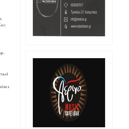
α
ίας
όρ.
τικά
θάσει