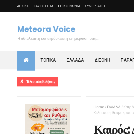
ΑΡΧΙΚΗ
ΤΑΥΤΟΤΗΤΑ
ΕΠΙΚΟΙΝΩΝΙΑ
ΣΥΝΕΡΓΑΤΕΣ
Meteora Voice
Η αδιάλειπτη και απρόσκοπτη ενημέρωση σας...
ΤΟΠΙΚΑ
ΕΛΛΑΔΑ
ΔΙΕΘΝΗ
ΠΑΡΑΠ
Τελευταίες Ειδήσεις
Home
/
ΕΛΛΑΔΑ
/
Καιρό
Κελσίου η θερμοκρασί
Καιρός: