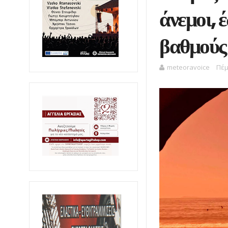
άνεμοι, 
βαθμούς
meteoravoice
Πέμ