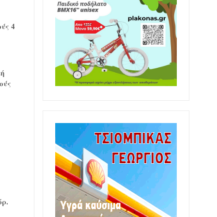
ούς 4
κή
ούς
όρ.