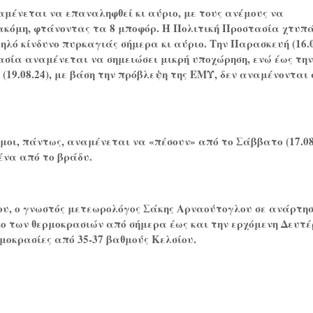
ναμένεται να επαναληφθεί κι αύριο, με τους ανέμους να
ακόμη, φτάνοντας τα 8 μποφόρ. Η Πολιτική Προστασία χτυπ
λό κίνδυνο πυρκαγιάς σήμερα κι αύριο. Την Παρασκευή (16.0
ασία αναμένεται να σημειώσει μικρή υποχώρηση, ενώ έως τη
(19.08.24), με βάση την πρόβλεψη της ΕΜΥ, δεν αναμένονται
μοι, πάντως, αναμένεται να «πέσουν» από το Σάββατο (17.08
ένα από το βράδυ.
ου, ο γνωστός μετεωρολόγος Σάκης Αρναούτογλου σε ανάρτησ
ιο των θερμοκρασιών από σήμερα έως και την ερχόμενη Δευτέ
μοκρασίες από 35-37 βαθμούς Κελσίου.