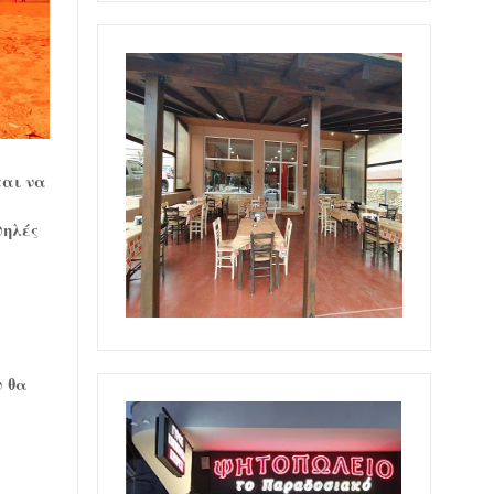
ται να
ψηλές
υ θα