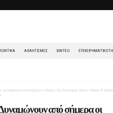
ΟΛΙΤΙΚΑ
ΑΘΛΗΤΙΣΜΟΣ
ΒΙΝΤΕΟ
ΕΠΙΧΕΙΡΗΜΑΤΙΚΟΤ
ς: Δυναμώνουν από σήμερα οι άνεμοι, έως 8 μποφόρ αύριο – Μέχρι 41 βαθμ
α
 Δυναμώνουν από σήμερα οι