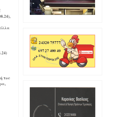
ά
8.24),
ν
 άλλα
.24)
ή του
ρα,