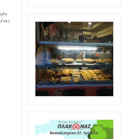
ούν
μένες