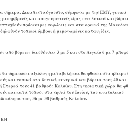
ια σήμερα, Δεκαπενταύγουστο, σύμφωνα με την ΕΜΥ, γενικά
ις μεσημβρινές και απογευματινές ώρες στα δυτικά και βόρει
απτυχθούν πρόσκαιρες νεφώσεις και στα ορεινά της Μακεδον
κδηλωθούν τοπικοί όμβροι ή μεμονωμένες καταιγίδες.
ν από βόρειες διευθύνσεις 3 με 5 και στο Αιγαίο 6 με 7 μποφ
ν θα σημειώσει αξιόλογη μεταβολή και θα φθάσει στα ηπειρω
μούς και τοπικά στα δυτικά, κεντρικά και βόρεια τους 40 και
ή Στερεά τους 41 βαθμούς Κελσίου. Στη νησιωτική χώρα θα φ
μούς και κατά τόπους στα νησιά του Ιονίου, του ανατολικού
δεκάνησα τους 36 με 38 βαθμούς Κελσίου.
ΑΚΗ