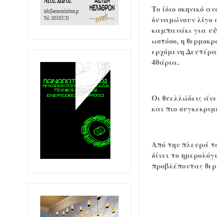
Το ίδιο σκηνικό α
δυναμώνουν λίγο 
καμπανάκι για υψη
ωστόσο, η θερμοκρ
ερχόμενη Δευτέρα 
40άρια.
Οι θυελλώδεις άνε
και πιο συγκεκριμ
Από την πλευρά τ
δίνει το ημερολόγ
προβλέποντας θερ