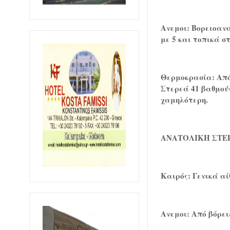
Ανεμοι: Βορειοανα
με 5 και τοπικά σ
Θερμοκρασία: Από 
Στερεά 41 βαθμούς
χαμηλότερη.
ΑΝΑΤΟΛΙΚΗ ΣΤΕ
Καιρός: Γενικά αί
Ανεμοι: Από βόρει