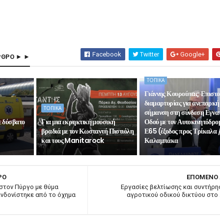
Facebook
Twitter
Google+
ΡΘΡΟ ► ►
ΤΟΠΙΚΑ
Γιάννης Κουρούπας: Επιστ
διαμαρτυρίας για ανεπαρκή
ΤΟΠΙΚΑ
σήμανση στη σύνδεση Εγνα
ε δύσβατο
Για μια εκρηκτική μουσική
Οδού με τον Αυτοκινητόδρο
βραδιά με τον Κωσταντή Πιστιόλη
Ε65 (έξοδος προς Τρίκαλα 
και τους Manitarock
Καλαμπάκα
ΡΟ
ΕΠΟΜΕΝΟ
στον Πύργο με θύμα
Εργασίες βελτίωσης και συντήρη
νδονίστηκε από το όχημα
αγροτικού οδικού δικτύου στο