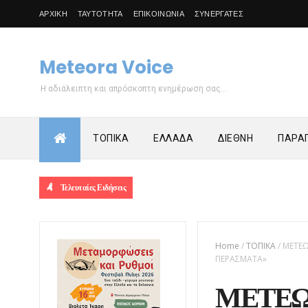
ΑΡΧΙΚΗ
ΤΑΥΤΟΤΗΤΑ
ΕΠΙΚΟΙΝΩΝΙΑ
ΣΥΝΕΡΓΑΤΕΣ
Meteora Voice
Η αδιάλειπτη και απρόσκοπτη ενημέρωση σας...
ΤΟΠΙΚΑ
ΕΛΛΑΔΑ
ΔΙΕΘΝΗ
ΠΑΡΑΠ
Τελευταίες Ειδήσεις
Home
/
ΤΟΠΙΚΑ
/
ΜΕΤΕΩ
ΠΕΡΑΣΜΑΤΑ»
ΜΕΤΕΩ