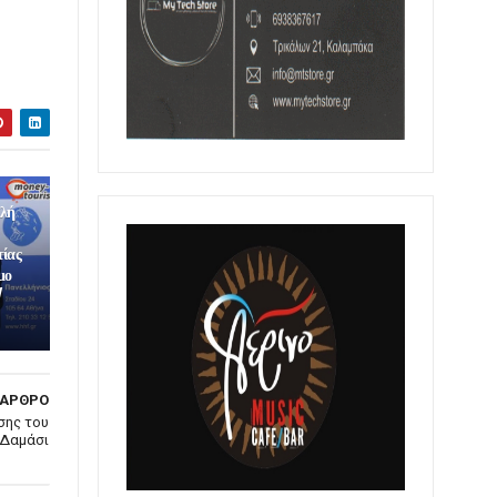
ολή
τίας
μο
/
 ΑΡΘΡΟ
σης του
 Δαμάσι