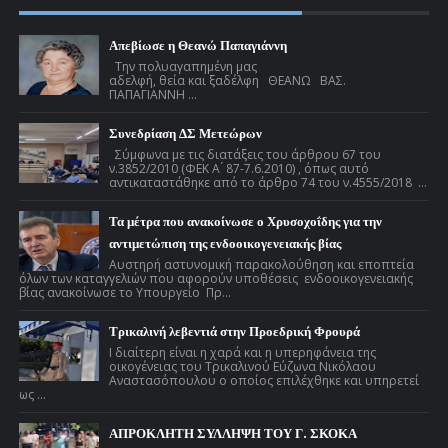
Απεβίωσε η Θεανώ Παπαγιάννη
Την πολυαγαπημένη μας
αδελφή, θεία και ξαδέλφη ΘΕΑΝΩ ΒΑΣ.
ΠΑΠΑΓΙΑΝΝΗ ...
Συνεδρίαση ΔΣ Μετεώρων
Σύμφωνα με τις διατάξεις του άρθρου 67 του
ν.3852/2010 (ΦΕΚ Α ́ 87-7.6.2010) , όπως αυτό
αντικαταστάθηκε από το άρθρο 74 του ν.4555/2018 ...
Τα μέτρα που ανακοίνωσε ο Χρυσοχοΐδης για την
αντιμετώπιση της ενδοοικογενειακής βίας
Αυστηρή αστυνομική παρακολούθηση και εποπτεία
όλων των καταγγελιών που αφορούν υποθέσεις ενδοοικογενειακής
βίας ανακοίνωσε το Υπουργείο Πρ...
Τρικαλινή λεβεντιά στην Προεδρική Φρουρά
Ι διαίτερη είναι η χαρά και η υπερηφάνεια της
οικογένειας του Τρικαλινού Εύζωνα Νικόλαου
Αναστασόπουλου ο οποίος επιλέχθηκε και υπηρετεί
ως ...
ΑΠΡΟΚΛΗΤΗ ΣΥΛΛΗΨΗ ΤΟΥ Γ. ΣΚΟΚΑ