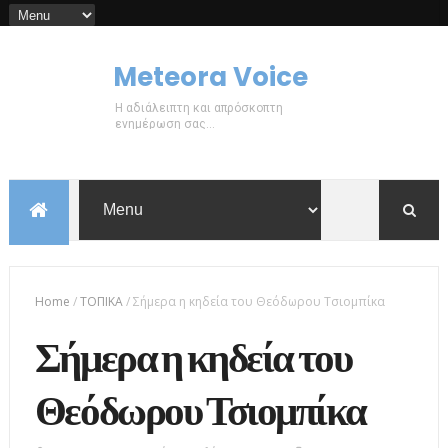
Meteora Voice
Η αδιάλειπτη και απρόσκοπτη
ενημέρωση σας...
Home
/
ΤΟΠΙΚΑ
/
Σήμερα η κηδεία του Θεόδωρου Τσιομπίκα
Σήμερα η κηδεία του
Θεόδωρου Τσιομπίκα