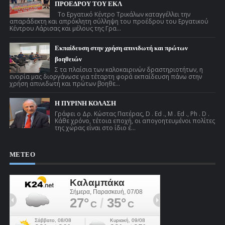
ΠΡΟΕΔΡΟΥ ΤΟΥ ΕΚΛ
Το Εργατικό Κέντρο Τρικάλων καταγγέλλει την
απαράδεκτη και απρόκλητη σύλληψη του προέδρου του Εργατικού
Κέντρου Λάρισας και μέλους της Γρα...
Εκπαίδευση στην χρήση απινιδωτή και πρώτων
βοηθειών
Σ τα πλαίσια των καλοκαιρινών δραστηριοτήτων, η
ενορία μας διοργάνωσε για τέταρτη φορά εκπαίδευση πάνω στην
χρήση απινιδωτή και πρώτων βοηθε...
Η ΠΥΡΙΝΗ ΚΟΛΑΣΗ
Γράφει ο Δρ. Κώστας Πατέρας, D . Ed ., M . Ed ., Ph . D .
Κάθε χρόνο, τέτοια εποχή, οι απογοητευμένοι πολίτες
της χώρας είναι στο ίδιο έ...
ΜΕΤΕΟ