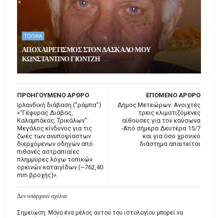
ΤΟΠΙΚΑ
ΑΠΟΧΑΙΡΕΤΙΣΜΟΣ ΣΤΟΝ ΔΑΣΚΑΛΟ ΜΟΥ
ΚΩΝΣΤΑΝΤΙΝΟ ΓΙΟΝΤΖΗ
ΠΡΟΗΓΟΥΜΕΝΟ ΑΡΘΡΟ
ΕΠΟΜΕΝΟ ΑΡΘΡΟ
Ιρλανδική διάβαση (“ράμπα”)
Δήμος Μετεώρων: Ανοιχτές
«“Γέφυρας Διάβας,
τρεις κλιματιζόμενες
Καλαμπάκας, Τρικάλων”:
αίθουσες για τον καύσωνα
Μεγάλος κίνδυνος για τις
-Από σήμερα Δευτέρα 15/7
ζωές των ανυποψίαστων
και για όσο χρονικό
διερχόμενων οδηγών από
διάστημα απαιτείται
πιθανές αστραπιαίες
πλημμύρες λόγω τοπικών
ορεινών καταιγίδων (~762,40
mm βροχής)».
Δεν υπάρχουν σχόλια
Σημείωση: Μόνο ένα μέλος αυτού του ιστολογίου μπορεί να