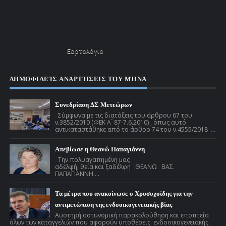
Εορτολόγιο
ΔΗΜΟΦΙΛΕΊΣ ΑΝΑΡΤΉΣΕΙΣ ΤΟΥ ΜΉΝΑ
Συνεδρίαση ΔΣ Μετεώρων
Σύμφωνα με τις διατάξεις του άρθρου 67 του
ν.3852/2010 (ΦΕΚ Α ́ 87-7.6.2010) , όπως αυτό
αντικαταστάθηκε από το άρθρο 74 του ν.4555/2018 ...
Απεβίωσε η Θεανώ Παπαγιάννη
Την πολυαγαπημένη μας
αδελφή, θεία και ξαδέλφη ΘΕΑΝΩ ΒΑΣ.
ΠΑΠΑΓΙΑΝΝΗ ...
Τα μέτρα που ανακοίνωσε ο Χρυσοχοΐδης για την
αντιμετώπιση της ενδοοικογενειακής βίας
Αυστηρή αστυνομική παρακολούθηση και εποπτεία
όλων των καταγγελιών που αφορούν υποθέσεις ενδοοικογενειακής