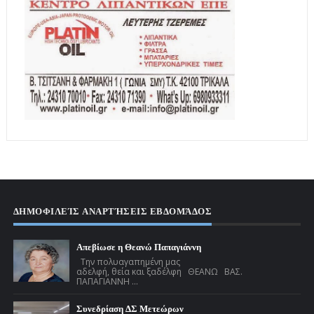
ΔΗΜΟΦΙΛΕΊΣ ΑΝΑΡΤΉΣΕΙΣ ΕΒΔΟΜΆΔΟΣ
Απεβίωσε η Θεανώ Παπαγιάννη
Την πολυαγαπημένη μας
αδελφή, θεία και ξαδέλφη ΘΕΑΝΩ ΒΑΣ.
ΠΑΠΑΓΙΑΝΝΗ ...
Συνεδρίαση ΔΣ Μετεώρων