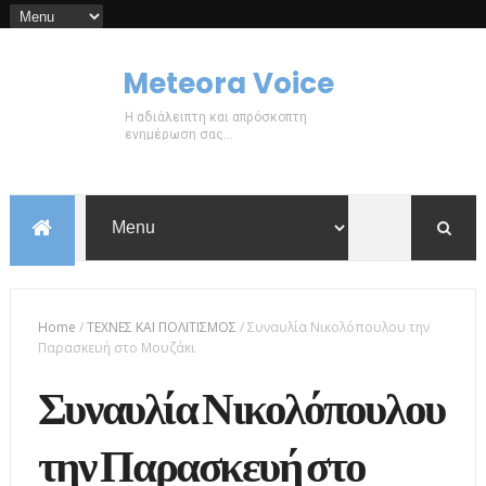
Meteora Voice
Η αδιάλειπτη και απρόσκοπτη
ενημέρωση σας...
Home
/
ΤΕΧΝΕΣ ΚΑΙ ΠΟΛΙΤΙΣΜΟΣ
/
Συναυλία Νικολόπουλου την
Παρασκευή στο Μουζάκι
Συναυλία Νικολόπουλου
την Παρασκευή στο