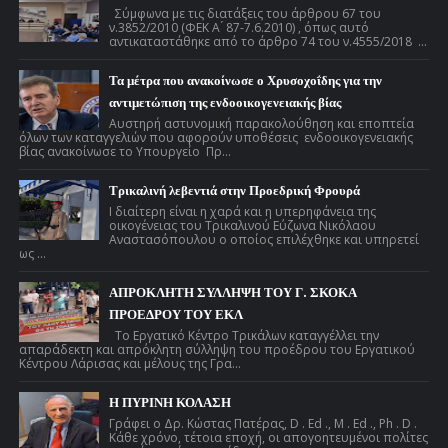
Σύμφωνα με τις διατάξεις του άρθρου 67 του
ν.3852/2010 (ΦΕΚ Α ́ 87-7.6.2010) , όπως αυτό
αντικαταστάθηκε από το άρθρο 74 του ν.4555/2018 ...
Τα μέτρα που ανακοίνωσε ο Χρυσοχοΐδης για την
αντιμετώπιση της ενδοοικογενειακής βίας
Αυστηρή αστυνομική παρακολούθηση και εποπτεία
όλων των καταγγελιών που αφορούν υποθέσεις ενδοοικογενειακής
βίας ανακοίνωσε το Υπουργείο Πρ...
Τρικαλινή λεβεντιά στην Προεδρική Φρουρά
Ι διαίτερη είναι η χαρά και η υπερηφάνεια της
οικογένειας του Τρικαλινού Εύζωνα Νικόλαου
Αναστασόπουλου ο οποίος επιλέχθηκε και υπηρετεί
ως ...
ΑΠΡΟΚΛΗΤΗ ΣΥΛΛΗΨΗ ΤΟΥ Γ. ΣΚΟΚΑ
ΠΡΟΕΔΡΟΥ ΤΟΥ ΕΚΛ
Το Εργατικό Κέντρο Τρικάλων καταγγέλλει την
απαράδεκτη και απρόκλητη σύλληψη του προέδρου του Εργατικού
Κέντρου Λάρισας και μέλους της Γρα...
Η ΠΥΡΙΝΗ ΚΟΛΑΣΗ
Γράφει ο Δρ. Κώστας Πατέρας, D . Ed ., M . Ed ., Ph . D .
Κάθε χρόνο, τέτοια εποχή, οι απογοητευμένοι πολίτες