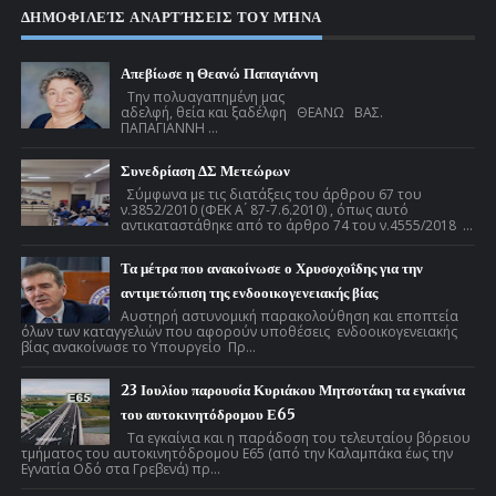
ΔΗΜΟΦΙΛΕΊΣ ΑΝΑΡΤΉΣΕΙΣ ΤΟΥ ΜΉΝΑ
Απεβίωσε η Θεανώ Παπαγιάννη
Την πολυαγαπημένη μας
αδελφή, θεία και ξαδέλφη ΘΕΑΝΩ ΒΑΣ.
ΠΑΠΑΓΙΑΝΝΗ ...
Συνεδρίαση ΔΣ Μετεώρων
Σύμφωνα με τις διατάξεις του άρθρου 67 του
ν.3852/2010 (ΦΕΚ Α ́ 87-7.6.2010) , όπως αυτό
αντικαταστάθηκε από το άρθρο 74 του ν.4555/2018 ...
Τα μέτρα που ανακοίνωσε ο Χρυσοχοΐδης για την
αντιμετώπιση της ενδοοικογενειακής βίας
Αυστηρή αστυνομική παρακολούθηση και εποπτεία
όλων των καταγγελιών που αφορούν υποθέσεις ενδοοικογενειακής
βίας ανακοίνωσε το Υπουργείο Πρ...
23 Ιουλίου παρουσία Κυριάκου Μητσοτάκη τα εγκαίνια
του αυτοκινητόδρομου Ε65
Τα εγκαίνια και η παράδοση του τελευταίου βόρειου
τμήματος του αυτοκινητόδρομου Ε65 (από την Καλαμπάκα έως την
Εγνατία Οδό στα Γρεβενά) πρ...