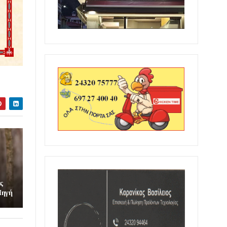
ς
 Πηγή