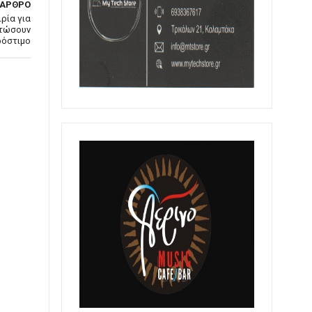
 ΑΡΘΡΟ
ρία για
υτώσουν
ρόστιμο