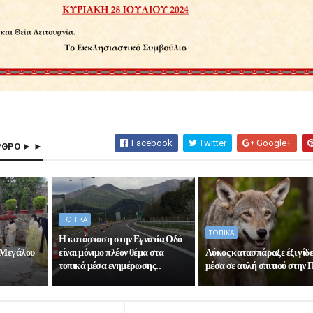
Facebook
Twitter
Google+
ΡΘΡΟ ► ►
ΤΟΠΙΚΑ
ΤΟΠΙΚΑ
Η κατάσταση στην Εγνατία Οδό
 Μεγάλου
είναι μόνιμο πλέον θέμα στα
Λύκος κατασπάραξε έξι γίδε
τοπικά μέσα ενημέρωσης..
μέσα σε αυλή σπιτιού στην