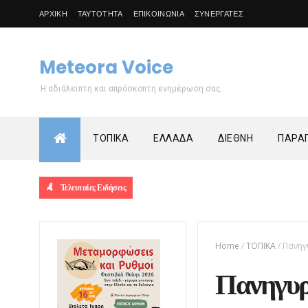
ΑΡΧΙΚΗ
ΤΑΥΤΟΤΗΤΑ
ΕΠΙΚΟΙΝΩΝΙΑ
ΣΥΝΕΡΓΑΤΕΣ
Meteora Voice
Η αδιάλειπτη και απρόσκοπτη ενημέρωση σας...
ΤΟΠΙΚΑ
ΕΛΛΑΔΑ
ΔΙΕΘΝΗ
ΠΑΡΑΠ
Τελευταίες Ειδήσεις
Home
/
ΤΟΠΙΚΑ
/
Πανηγ
Πανηγυρί