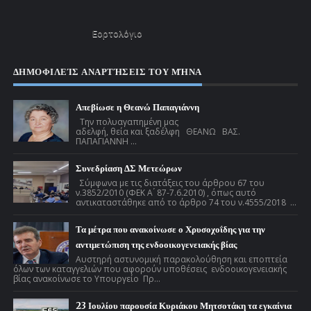
Εορτολόγιο
ΔΗΜΟΦΙΛΕΊΣ ΑΝΑΡΤΉΣΕΙΣ ΤΟΥ ΜΉΝΑ
Απεβίωσε η Θεανώ Παπαγιάννη
Την πολυαγαπημένη μας
αδελφή, θεία και ξαδέλφη ΘΕΑΝΩ ΒΑΣ.
ΠΑΠΑΓΙΑΝΝΗ ...
Συνεδρίαση ΔΣ Μετεώρων
Σύμφωνα με τις διατάξεις του άρθρου 67 του
ν.3852/2010 (ΦΕΚ Α ́ 87-7.6.2010) , όπως αυτό
αντικαταστάθηκε από το άρθρο 74 του ν.4555/2018 ...
Τα μέτρα που ανακοίνωσε ο Χρυσοχοΐδης για την
αντιμετώπιση της ενδοοικογενειακής βίας
Αυστηρή αστυνομική παρακολούθηση και εποπτεία
όλων των καταγγελιών που αφορούν υποθέσεις ενδοοικογενειακής
βίας ανακοίνωσε το Υπουργείο Πρ...
23 Ιουλίου παρουσία Κυριάκου Μητσοτάκη τα εγκαίνια