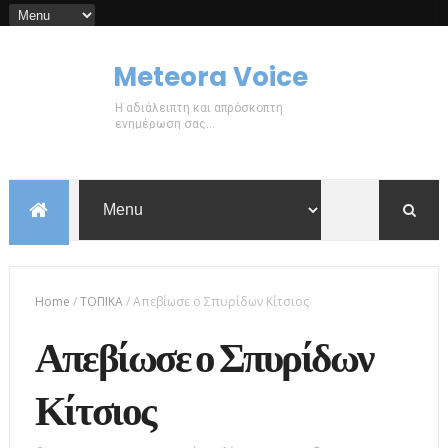
Meteora Voice
Η αδιάλειπτη και απρόσκοπτη
ενημέρωση σας...
Home
/
ΤΟΠΙΚΑ
/
Απεβίωσε ο Σπυρίδων Κίτσιος
Απεβίωσε ο Σπυρίδων
Κίτσιος