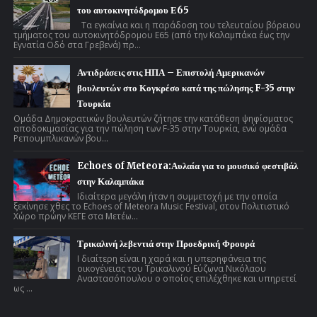
του αυτοκινητόδρομου Ε65
Τα εγκαίνια και η παράδοση του τελευταίου βόρειου
τμήματος του αυτοκινητόδρομου Ε65 (από την Καλαμπάκα έως την
Εγνατία Οδό στα Γρεβενά) πρ...
Αντιδράσεις στις ΗΠΑ – Επιστολή Αμερικανών
βουλευτών στο Κογκρέσο κατά της πώλησης F-35 στην
Τουρκία
Ομάδα Δημοκρατικών βουλευτών ζήτησε την κατάθεση ψηφίσματος
αποδοκιμασίας για την πώληση των F-35 στην Τουρκία, ενώ ομάδα
Ρεπουμπλικανών βου...
Echoes of Meteora:Αυλαία για το μουσικό φεστιβάλ
στην Καλαμπάκα
Ιδιαίτερα μεγάλη ήταν η συμμετοχή με την οποία
ξεκίνησε χθες το Echoes of Meteora Music Festival, στον Πολιτιστικό
Χώρο πρώην ΚΕΓΕ στα Μετέω...
Τρικαλινή λεβεντιά στην Προεδρική Φρουρά
Ι διαίτερη είναι η χαρά και η υπερηφάνεια της
οικογένειας του Τρικαλινού Εύζωνα Νικόλαου
Αναστασόπουλου ο οποίος επιλέχθηκε και υπηρετεί
ως ...