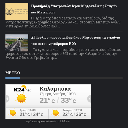
Προκήρυξη Υποτροφιών Ιεράς Μητροπόλεως Σταγών
και Μετεώρων
Η Ιερά Μητρόπολις Σταγών και Μετεώρων, διά της
Μητροπολιτικής Ακαδημίας Θεολογικών και Ιστορικών Μελετών Αγίων
Μετεώρων, επιδεικνύοντας ειδι...
23 Ιουλίου παρουσία Κυριάκου Μητσοτάκη τα εγκαίνια
του αυτοκινητόδρομου Ε65
Τα εγκαίνια και η παράδοση του τελευταίου βόρειου
τμήματος του αυτοκινητόδρομου Ε65 (από την Καλαμπάκα έως την
Εγνατία Οδό στα Γρεβενά) πρ...
ΜΕΤΕΟ
πρόγνωση καιρού από το k24.net