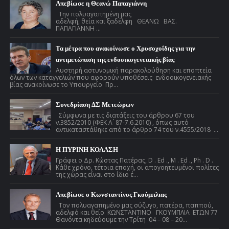
Απεβίωσε η Θεανώ Παπαγιάννη
Την πολυαγαπημένη μας
αδελφή, θεία και ξαδέλφη ΘΕΑΝΩ ΒΑΣ.
ΠΑΠΑΓΙΑΝΝΗ ...
Τα μέτρα που ανακοίνωσε ο Χρυσοχοΐδης για την
αντιμετώπιση της ενδοοικογενειακής βίας
Αυστηρή αστυνομική παρακολούθηση και εποπτεία
όλων των καταγγελιών που αφορούν υποθέσεις ενδοοικογενειακής
βίας ανακοίνωσε το Υπουργείο Πρ...
Συνεδρίαση ΔΣ Μετεώρων
Σύμφωνα με τις διατάξεις του άρθρου 67 του
ν.3852/2010 (ΦΕΚ Α ́ 87-7.6.2010) , όπως αυτό
αντικαταστάθηκε από το άρθρο 74 του ν.4555/2018 ...
Η ΠΥΡΙΝΗ ΚΟΛΑΣΗ
Γράφει ο Δρ. Κώστας Πατέρας, D . Ed ., M . Ed ., Ph . D .
Κάθε χρόνο, τέτοια εποχή, οι απογοητευμένοι πολίτες
της χώρας είναι στο ίδιο έ...
Απεβίωσε ο Κωνσταντίνος Γκούμπλιας
Τον πολυαγαπημένο μας σύζυγο, πατέρα, παππού,
αδελφό και θείο ΚΩΝΣΤΑΝΤΙΝΟ ΓΚΟΥΜΠΛΙΑ ΕΤΩΝ 77
Θανόντα κηδεύουμε την Τρίτη 04 – 08 – 20...