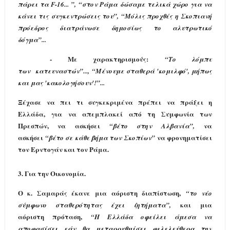
πάρει τα F-16... ”
,
“στον Ράμα δώσαμε τελικά χώρο για να
κάνει τις συγκεντρώσεις του”
,
“Μόλις προχθές η Σκοπιανή
πρόεδρος διατράνωσε δημοσίως το αλυτρωτικό
δόγμα”...
- Με χαρακτηρισμούς:
“Το λόμπυ
των κατευναστών”
...,
“Μένουμε σταθερά 'κομιλφό', μήπως
και μας 'κακολογήσουν'!”...
Ξέχασε να πει τι συγκεκριμένα πρέπει να πράξει η
Ελλάδα, για να απεμπλακεί από τη Συμφωνία των
Πρεσπών, να ασκήσει
να
“βέτο στην Αλβανία”,
ασκήσει
να φρονηματίσει
“βέτο σε κάθε βήμα των Σκοπίων”
τον Ερντογάν και τον Ράμα.
3.
Για την Οικονομία.
Ο κ. Σαμαράς έκανε μια αόριστη διαπίστωση,
“το νέο
και
μια
σύμφωνο σταθερότητας έχει ζητήματα
”,
αόριστη
πρόταση,
“
Η Ελλάδα οφείλει άμεσα να
αποφασίσει εάν θα μεταρρυθμίσει φιλελεύθερα την