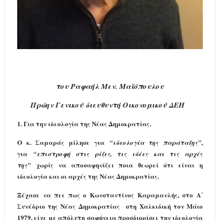
του Ραφαήλ Μεν. Μαϊόπουλου
Πρώην Γενικού διευθυντή Οικονομικού ΔΕΗ
1.
Για την ιδεολογία της Νέας Δημοκρατίας.
Ο κ. Σαμαράς μίλησε για
,
“
ιδεολογία της παράταξης
”
για
“
επιστροφή στις ρίζες, τις ιδέες και τις αρχές
χωρίς να αποσαφηνίζει ποια θεωρεί ότι είναι η
της
”
ιδεολογία και οι αρχές της Νέας Δημοκρατίας.
Ξέχασε να πει πως ο Κωνσταντίνος Καραμανλής, στο Α΄
Συνέδριο της Νέας Δημοκρατίας στη Χαλκιδική τον Μάιο
1979, είχε με απόλυτη σαφήνεια προσδιορίσει την ιδεολογία