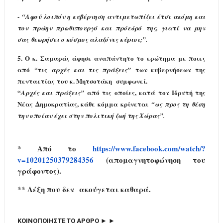
-
“
Αφού λοιπόν η κυβέρνηση αντιμετωπίζει έτσι ακόμη και
τον
πρώην πρωθυπουργό και πρόεδρό της, γιατί να μην
σας
θεωρήσει ο κόσμος αλαζόνες κύριοι;”.
5.
Ο κ. Σαμαράς άφησε αναπάντητο το ερώτημα
με ποιες
από
τις
των κυβερνήσεων της
“
αρχές και τις πράξεις
”
πενταετίας
του
κ. Μητσοτάκη συμφωνεί.
“
από τις οποίες, κατά
τον Ιδρυτή της
Αρχές και πράξεις
”
Νέας Δημοκρατίας, κάθε κόμμα κρίνεται
“
ως προς τη θέση
την οποίαν έχει στην πολιτική ζωή της Χώρας
”.
* Από το
https://www.facebook.com/
watch/?
v=10201250379284356
(
απομαγνητοφώνηση του
γράφοντος).
** Λέξη που δεν ακούγεται καθαρά.
ΚΟΙΝΟΠΟΙΗΣΤΕ ΤΟ ΑΡΘΡΟ ► ►