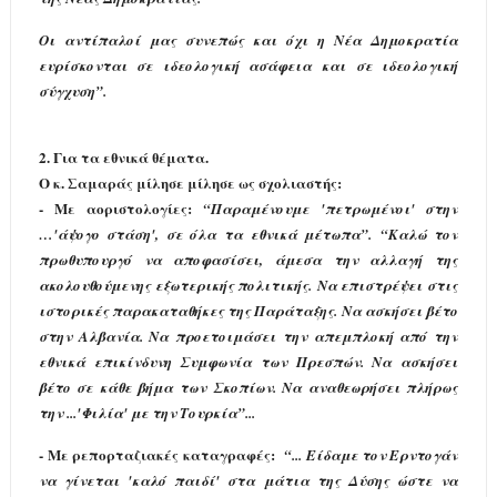
Οι αντίπαλοί μας συνεπώς και όχι η Νέα Δημοκρατία
ευρίσκονται σε ιδεολογική ασάφεια και σε ιδεολογική
σύγχυση
”
.
2.
Για τα εθνικά θέματα.
Ο κ. Σαμαράς μίλησε μίλησε ως σχολιαστής:
-
Με αοριστολογίες:
“Παραμένουμε 'πετρωμένοι' στην
…'άψογο στάση', σε όλα τα εθνικά μέτωπα”.
“Καλώ τον
πρωθυπουργό να αποφασίσει, άμεσα την αλλαγή της
ακολουθούμενης εξωτερικής πολιτικής.
Να επιστρέψει στις
ιστορικές παρακαταθήκες της Παράταξης. Να ασκήσει βέτο
στην Αλβανία. Να προετοιμάσει την απεμπλοκή από την
εθνικά επικίνδυνη Συμφωνία των Πρεσπών. Να ασκήσει
βέτο σε κάθε βήμα των Σκοπίων. Να αναθεωρήσει πλήρως
την ...'Φιλία' με την Τουρκία”...
- Με ρεπορταζιακές καταγραφές:
“... Είδαμε τον Ερντογάν
να γίνεται 'καλό παιδί' στα μάτια της Δύσης ώστε να