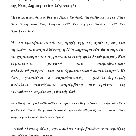
της Νέας Δημοκρατίας λέγοντας*:
“
Ένα κόμμα θα κριθεί ως προς τη θέση την οποίαν έχει στην
πολιτική ζωή της Χώρας απ' τις αρχές του κι απ' τις
πράξεις του.
Με τα κριτήρια αυτά, τις αρχές της, τις πράξεις της και
(...)**
τη
του παρελθόντος, η Νέα Δημοκρατία θα μπορούσε
να χαρακτηριστεί ως ριζοσπαστικός φιλελευθερισμός. Και
ευρίσκεται μεταξύ του παραδοσιακού
φιλελευθερισμού και του δημοκρατικού σοσιαλισμού. Κι
όπως γνωρίζετε ο παραδοσιακός φιλελευθερισμός
απέκλειε οιανδήποτε παρέμβαση του κράτους εις
οιονδήποτε τομέα της εθνικής ζωής.
Λοιπόν, ο ριζοσπαστικός φιλελευθερισμός ευρίσκεται
μεταξύ του παραδοσιακού φιλελευθερισμού και του
δημοκρατικού σοσιαλισμού.
Αυτή είναι η θέσις την οποίαν επιβεβαιώνουν οι πράξεις
της Νέας Δημοκρατίας.