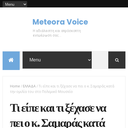
Meteora Voice
Η αδιάλειπτη και απρόσκοπτη
ενημέρωση σας...
Home
/
ΕΛΛΑΔΑ
/
Τι είπε και τι ξέχασε να πει ο κ. Σαμαράς κατά
την ομιλία του στο Πολεμικό Μουσείο
Τι είπε και τι ξέχασε να
πει ο κ. Σαμαράς κατά