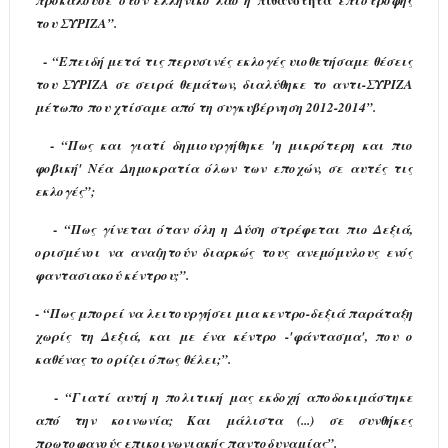
του ΣΥΡΙΖΑ”.
-
“Επειδή μετά τις περυσινές εκλογές υιοθετήσαμε θέσεις
του ΣΥΡΙΖΑ σε σειρά θεμάτων, διαλύθηκε το αντι-ΣΥΡΙΖΑ
μέτωπο που χτίσαμε από τη συγκυβέρνηση 2012-2014”.
-
“Πως και γιατί δημιουργήθηκε 'η μικρότερη και πιο
φοβική' Νέα Δημοκρατία όλων των εποχών, σε αυτές τις
εκλογές”;
-
“Πως γίνεται όταν όλη η Δύση στρέφεται πιο Δεξιά,
ορισμένοι να αναζητούν διαρκώς τους ανεμόμυλους ενός
φαντασιακού κέντρου;”.
-
“Πως μπορεί να λειτουργήσει μια κεντρο-δεξιά παράταξη
χωρίς τη Δεξιά, και με ένα κέντρο -'φάντασμα', που ο
καθένας το ορίζει όπως θέλει;”.
-
“Γιατί αυτή η πολιτική μας εκδοχή αποδοκιμάστηκε
από την κοινωνία; Και μάλιστα (...) σε συνθήκες
πρωτοφανούς επικοινωνιακής παντοδυναμίας”.