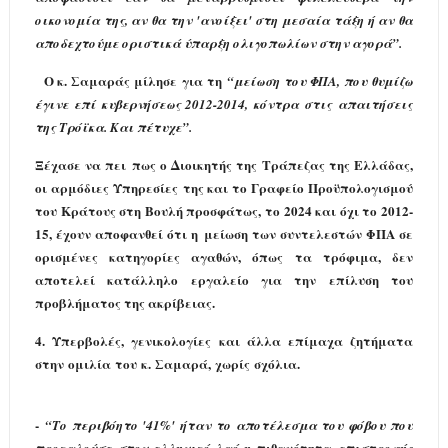
οικονομία της, αν θα την 'ανοίξει' στη μεσαία τάξη ή αν θα
αποδεχτούμε οριστικά ύπαρξη ολιγοπωλίων στην αγορά
”
.
Ο κ. Σαμαράς μίλησε για τη
“
μείωση του ΦΠΑ, που θυμίζω
έγινε επί κυβερνήσεως 2012-2014, κόντρα στις
απαιτήσεις
της Τρόϊκα. Και πέτυχε
”
.
Ξέχασε να πει πως ο Διοικητής της Τράπεζας της Ελλάδας,
οι αρμόδιες Υπηρεσίες της και το Γραφείο Προϋπολογισμού
του Κράτους στη Βουλή προσφάτως, το 2024 και όχι το 2012-
15, έχουν αποφανθεί ότι η μείωση των συντελεστών ΦΠΑ σε
ορισμένες κατηγορίες αγαθών, όπως τα τρόφιμα, δεν
αποτελεί κατάλληλο εργαλείο για την επίλυση του
προβλήματος της ακρίβειας.
4.
Υπερβολές, γενικολογίες και άλλα επίμαχα ζητήματα
στην ομιλία του κ. Σαμαρά, χωρίς σχόλια.
-
“Το περιβόητο '41%' ήταν το αποτέλεσμα του φόβου που
πιθανότητα
προκαλούσε
στον ελληνικό λαό η
επιστροφής