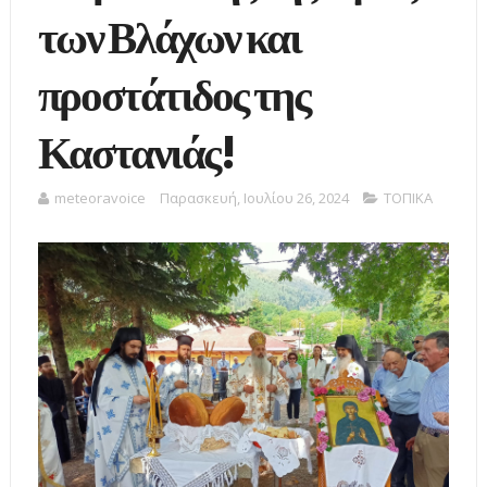
των Βλάχων και
προστάτιδος της
Καστανιάς!
meteoravoice
Παρασκευή, Ιουλίου 26, 2024
ΤΟΠΙΚΑ