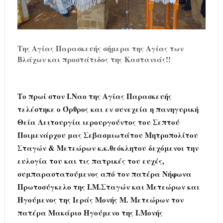
Της Αγίας Παρασκευής σήμερα της Αγίας των
Βλάχων και προστάτιδος της Καστανιάς!!
Το πρωί στον Ι.Ναο της Αγίας Παρασκευής
τελέστηκε ο Όρθρος και εν συνεχεία η πανηγυρική
Θεία Λειτουργία ιερουργούντος του Σεπτού
Ποιμενάρχου μας Σεβασμιωτάτου Μητροπολίτου
Σταγών & Μετεώρων κ.κ.θεόκλητου δεχόμενοι την
ευλογία του και τις πατρικές του ευχές,
συμπαραστατούμενος από τον πατέρα Νήφωνα
Πρωτοσύγκελο της Ι.Μ.Σταγών και Μετεώρων και
Ηγούμενος της Ιεράς Μονής Μ. Μετεώρων τον
πατέρα Μακάριο Ηγούμενο της Ι.Μονής