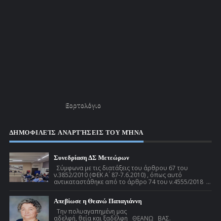
Εορτολόγιο
ΔΗΜΟΦΙΛΕΊΣ ΑΝΑΡΤΉΣΕΙΣ ΤΟΥ ΜΉΝΑ
Συνεδρίαση ΔΣ Μετεώρων
Σύμφωνα με τις διατάξεις του άρθρου 67 του
ν.3852/2010 (ΦΕΚ Α ́ 87-7.6.2010) , όπως αυτό
αντικαταστάθηκε από το άρθρο 74 του ν.4555/2018 ...
Απεβίωσε η Θεανώ Παπαγιάννη
Την πολυαγαπημένη μας
αδελφή, θεία και ξαδέλφη ΘΕΑΝΩ ΒΑΣ.