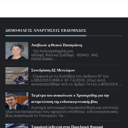
ΔΗΜΟΦΙΛΕΊΣ ΑΝΑΡΤΉΣΕΙΣ ΕΒΔΟΜΆΔΟΣ
Απεβίωσε η Θεανώ Παπαγιάννη
Την πολυαγαπημένη μας
αδελφή, θεία και ξαδέλφη ΘΕΑΝΩ ΒΑΣ.
ΠΑΠΑΓΙΑΝΝΗ ...
Συνεδρίαση ΔΣ Μετεώρων
Σύμφωνα με τις διατάξεις του άρθρου 67 του
ν.3852/2010 (ΦΕΚ Α ́ 87-7.6.2010) , όπως αυτό
αντικαταστάθηκε από το άρθρο 74 του ν.4555/2018 ...
Τα μέτρα που ανακοίνωσε ο Χρυσοχοΐδης για την
αντιμετώπιση της ενδοοικογενειακής βίας
Αυστηρή αστυνομική παρακολούθηση και εποπτεία
όλων των καταγγελιών που αφορούν υποθέσεις ενδοοικογενειακής
βίας ανακοίνωσε το Υπουργείο Πρ...
Τρικαλινή λεβεντιά στην Προεδρική Φρουρά