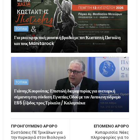
ΤΟΠΙΚΑ
Για μια εκρηκτική μουσική βραδιά με τον Κωσταντή Πιστιόλη
και τους Manitarock
ΤΟΠΙΚΑ
Γιάννης Κουρούπας: Επιστολή διαμαρτυρίας για ανεπαρκή
σήμανση στη σύνδεση Εγνατίας Οδού με τον Αυτοκινητόδρομο
Ε65 (έξοδος προς Τρίκαλα / Καλαμπάκα
ΠΡΟΗΓΟΥΜΕΝΟ ΑΡΘΡΟ
ΕΠΟΜΕΝΟ ΑΡΘΡΟ
Συστάσεις ΠΕ Τρικάλων για
Κυπαρισσία: Νέες
την πυρκαγιά στον Βιολογικό
πληροφορίες για το