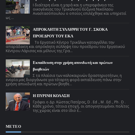
Ι διαίτερη είναι η χαρά και η υπερηφάνεια της
οικογένειας του Τρικαλινού Εύζωνα Νικόλαου
Αναστασόπουλου ο οποίος επιλέχθηκε και υπηρετεί
ως ...
ΑΠΡΟΚΛΗΤΗ ΣΥΛΛΗΨΗ ΤΟΥ Γ. ΣΚΟΚΑ
ΠΡΟΕΔΡΟΥ ΤΟΥ ΕΚΛ
Το Εργατικό Κέντρο Τρικάλων καταγγέλλει την
απαράδεκτη και απρόκλητη σύλληψη του προέδρου του Εργατικού
Κέντρου Λάρισας και μέλους της Γρα...
Εκπαίδευση στην χρήση απινιδωτή και πρώτων
βοηθειών
Σ τα πλαίσια των καλοκαιρινών δραστηριοτήτων, η
ενορία μας διοργάνωσε για τέταρτη φορά εκπαίδευση πάνω στην
χρήση απινιδωτή και πρώτων βοηθε...
Η ΠΥΡΙΝΗ ΚΟΛΑΣΗ
Γράφει ο Δρ. Κώστας Πατέρας, D . Ed ., M . Ed ., Ph . D .
Κάθε χρόνο, τέτοια εποχή, οι απογοητευμένοι πολίτες
της χώρας είναι στο ίδιο έ...
ΜΕΤΕΟ