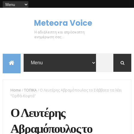
Meteora Voice
Η αδιάλειπτη και απρόσκοπτη
ενημέρωση σας...
Home
/
ΤΟΠΙΚΑ
/
Ο Λευτέρης Αβραμόπουλος το Σάββατο τα λέει
“Ορθά-Κοφτά”
Ο Λευτέρης
Αβραμόπουλος το