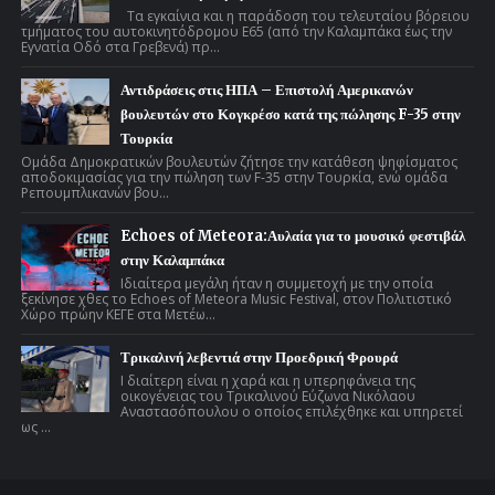
Τα εγκαίνια και η παράδοση του τελευταίου βόρειου
τμήματος του αυτοκινητόδρομου Ε65 (από την Καλαμπάκα έως την
Εγνατία Οδό στα Γρεβενά) πρ...
Αντιδράσεις στις ΗΠΑ – Επιστολή Αμερικανών
βουλευτών στο Κογκρέσο κατά της πώλησης F-35 στην
Τουρκία
Ομάδα Δημοκρατικών βουλευτών ζήτησε την κατάθεση ψηφίσματος
αποδοκιμασίας για την πώληση των F-35 στην Τουρκία, ενώ ομάδα
Ρεπουμπλικανών βου...
Echoes of Meteora:Αυλαία για το μουσικό φεστιβάλ
στην Καλαμπάκα
Ιδιαίτερα μεγάλη ήταν η συμμετοχή με την οποία
ξεκίνησε χθες το Echoes of Meteora Music Festival, στον Πολιτιστικό
Χώρο πρώην ΚΕΓΕ στα Μετέω...
Τρικαλινή λεβεντιά στην Προεδρική Φρουρά
Ι διαίτερη είναι η χαρά και η υπερηφάνεια της
οικογένειας του Τρικαλινού Εύζωνα Νικόλαου
Αναστασόπουλου ο οποίος επιλέχθηκε και υπηρετεί
ως ...