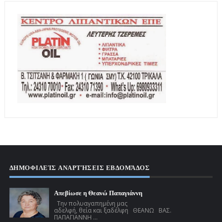
ΔΗΜΟΦΙΛΕΊΣ ΑΝΑΡΤΉΣΕΙΣ ΕΒΔΟΜΆΔΟΣ
Απεβίωσε η Θεανώ Παπαγιάννη
Την πολυαγαπημένη μας
αδελφή, θεία και ξαδέλφη ΘΕΑΝΩ ΒΑΣ.
ΠΑΠΑΓΙΑΝΝΗ ...