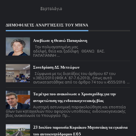
Εορτολόγιο
ΔΗΜΟΦΙΛΕΊΣ ΑΝΑΡΤΉΣΕΙΣ ΤΟΥ ΜΉΝΑ
Απεβίωσε η Θεανώ Παπαγιάννη
Την πολυαγαπημένη μας
αδελφή, θεία και ξαδέλφη ΘΕΑΝΩ ΒΑΣ.
ΠΑΠΑΓΙΑΝΝΗ ...
Συνεδρίαση ΔΣ Μετεώρων
Σύμφωνα με τις διατάξεις του άρθρου 67 του
ν.3852/2010 (ΦΕΚ Α ́ 87-7.6.2010) , όπως αυτό
αντικαταστάθηκε από το άρθρο 74 του ν.4555/2018 ...
Τα μέτρα που ανακοίνωσε ο Χρυσοχοΐδης για την
αντιμετώπιση της ενδοοικογενειακής βίας
Αυστηρή αστυνομική παρακολούθηση και εποπτεία
όλων των καταγγελιών που αφορούν υποθέσεις ενδοοικογενειακής
βίας ανακοίνωσε το Υπουργείο Πρ...
23 Ιουλίου παρουσία Κυριάκου Μητσοτάκη τα εγκαίνια
του αυτοκινητόδρομου Ε65