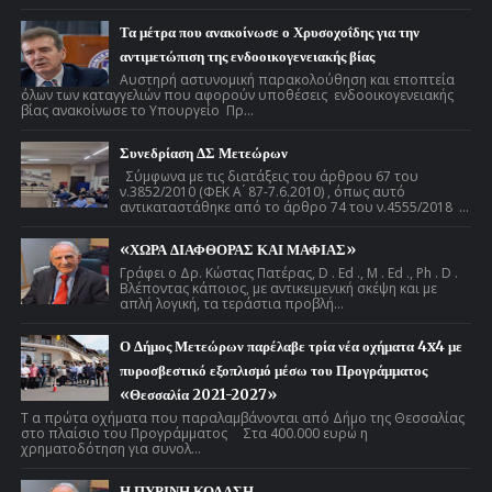
Τα μέτρα που ανακοίνωσε ο Χρυσοχοΐδης για την
αντιμετώπιση της ενδοοικογενειακής βίας
Αυστηρή αστυνομική παρακολούθηση και εποπτεία
όλων των καταγγελιών που αφορούν υποθέσεις ενδοοικογενειακής
βίας ανακοίνωσε το Υπουργείο Πρ...
Συνεδρίαση ΔΣ Μετεώρων
Σύμφωνα με τις διατάξεις του άρθρου 67 του
ν.3852/2010 (ΦΕΚ Α ́ 87-7.6.2010) , όπως αυτό
αντικαταστάθηκε από το άρθρο 74 του ν.4555/2018 ...
«ΧΩΡΑ ΔΙΑΦΘΟΡΑΣ ΚΑΙ ΜΑΦΙΑΣ»
Γράφει ο Δρ. Κώστας Πατέρας, D . Ed ., M . Ed ., Ph . D .
Βλέποντας κάποιος, με αντικειμενική σκέψη και με
απλή λογική, τα τεράστια προβλή...
Ο Δήμος Μετεώρων παρέλαβε τρία νέα οχήματα 4x4 με
πυροσβεστικό εξοπλισμό μέσω του Προγράμματος
«Θεσσαλία 2021-2027»
Τ α πρώτα οχήματα που παραλαμβάνονται από Δήμο της Θεσσαλίας
στο πλαίσιο του Προγράμματος Στα 400.000 ευρώ η
χρηματοδότηση για συνολ...
Η ΠΥΡΙΝΗ ΚΟΛΑΣΗ