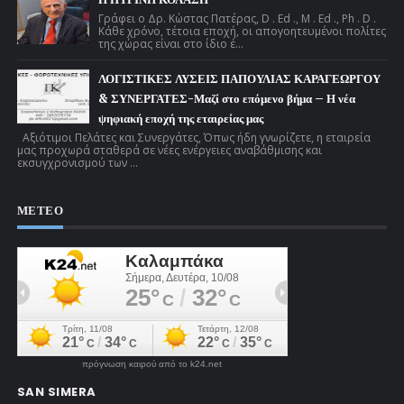
Γράφει ο Δρ. Κώστας Πατέρας, D . Ed ., M . Ed ., Ph . D .
Κάθε χρόνο, τέτοια εποχή, οι απογοητευμένοι πολίτες
της χώρας είναι στο ίδιο έ...
ΛΟΓΙΣΤΙΚΕΣ ΛΥΣΕΙΣ ΠΑΠΟΥΛΙΑΣ ΚΑΡΑΓΕΩΡΓΟΥ
& ΣΥΝΕΡΓΑΤΕΣ-Μαζί στο επόμενο βήμα – Η νέα
ψηφιακή εποχή της εταιρείας μας
Αξιότιμοι Πελάτες και Συνεργάτες, Όπως ήδη γνωρίζετε, η εταιρεία
μας προχωρά σταθερά σε νέες ενέργειες αναβάθμισης και
εκσυγχρονισμού των ...
ΜΕΤΕΟ
πρόγνωση καιρού από το k24.net
SAN SIMERA