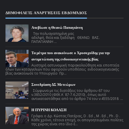
ΔΗΜΟΦΙΛΕΊΣ ΑΝΑΡΤΉΣΕΙΣ ΕΒΔΟΜΆΔΟΣ
Απεβίωσε η Θεανώ Παπαγιάννη
Την πολυαγαπημένη μας
αδελφή, θεία και ξαδέλφη ΘΕΑΝΩ ΒΑΣ.
ΠΑΠΑΓΙΑΝΝΗ ...
Τα μέτρα που ανακοίνωσε ο Χρυσοχοΐδης για την
αντιμετώπιση της ενδοοικογενειακής βίας
Αυστηρή αστυνομική παρακολούθηση και εποπτεία
όλων των καταγγελιών που αφορούν υποθέσεις ενδοοικογενειακής
βίας ανακοίνωσε το Υπουργείο Πρ...
Συνεδρίαση ΔΣ Μετεώρων
Σύμφωνα με τις διατάξεις του άρθρου 67 του
ν.3852/2010 (ΦΕΚ Α ́ 87-7.6.2010) , όπως αυτό
αντικαταστάθηκε από το άρθρο 74 του ν.4555/2018 ...
Η ΠΥΡΙΝΗ ΚΟΛΑΣΗ
Γράφει ο Δρ. Κώστας Πατέρας, D . Ed ., M . Ed ., Ph . D .
Κάθε χρόνο, τέτοια εποχή, οι απογοητευμένοι πολίτες
της χώρας είναι στο ίδιο έ...