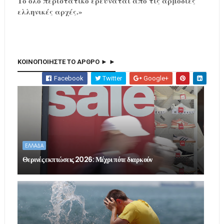
Το όλο περιστατικό ερευνάται από τις αρμόδιες
ελληνικές αρχές.»
ΚΟΙΝΟΠΟΙΗΣΤΕ ΤΟ ΑΡΘΡΟ ► ►
Facebook
Twitter
Google+
ΕΛΛΑΔΑ
Θερινές εκπτώσεις 2026: Μέχρι πότε διαρκούν