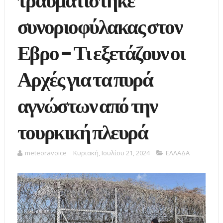
τραυματίστηκε
συνοριοφύλακας στον
Εβρο - Τι εξετάζουν οι
Αρχές για τα πυρά
αγνώστων από την
τουρκική πλευρά
meteoravoice
Κυριακή, Ιουλίου 21, 2024
ΕΛΛΑΔΑ