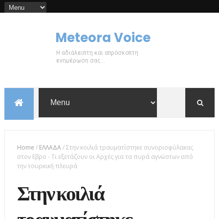
Meteora Voice
Η αδιάλειπτη και απρόσκοπτη
ενημέρωση σας...
Home
/
ΕΛΛΑΔΑ
/
Στην κοιλιά τραυματίστηκε συνοριοφύλακας
στον Εβρο - Τι εξετάζουν οι Αρχές για τα πυρά αγνώστων από
την τουρκική πλευρά
Στην κοιλιά