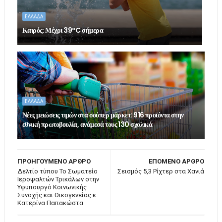
ΕΛΛΑΔΑ
Καιρός: Μέχρι 39°C σήμερα
ΕΛΛΑΔΑ
Νέες μειώσεις τιμών στα σούπερ μάρκετ: 916 προϊόντα στην
εθνική πρωτοβουλία, ανάμεσά τους 130 σχολικά
ΠΡΟΗΓΟΥΜΕΝΟ ΑΡΘΡΟ
ΕΠΟΜΕΝΟ ΑΡΘΡΟ
Δελτίο τύπου Το Σωματείο
Σεισμός 5,3 Ρίχτερ στα Χανιά
Ιεροψαλτών Τρικάλων στην
Υφυπουργό Κοινωνικής
Συνοχής και Οικογενείας κ.
Κατερίνα Παπακώστα