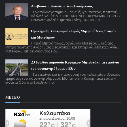
Απεβίωσε ο Κωνσταντίνος Γκούμπλιας
Τον πολυαγαπημένο μας σύζυγο, πατέρα, παππού,
αδελφό και θείο ΚΩΝΣΤΑΝΤΙΝΟ ΓΚΟΥΜΠΛΙΑ ΕΤΩΝ 77
Θανόντα κηδεύουμε την Τρίτη 04 – 08 – 20...
Προκήρυξη Υποτροφιών Ιεράς Μητροπόλεως Σταγών
και Μετεώρων
Η Ιερά Μητρόπολις Σταγών και Μετεώρων, διά της
Μητροπολιτικής Ακαδημίας Θεολογικών και Ιστορικών Μελετών Αγίων
Μετεώρων, επιδεικνύοντας ειδι...
23 Ιουλίου παρουσία Κυριάκου Μητσοτάκη τα εγκαίνια
του αυτοκινητόδρομου Ε65
Τα εγκαίνια και η παράδοση του τελευταίου βόρειου
τμήματος του αυτοκινητόδρομου Ε65 (από την Καλαμπάκα έως την
Εγνατία Οδό στα Γρεβενά) πρ...
ΜΕΤΕΟ