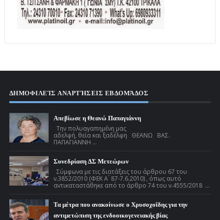
ΔΗΜΟΦΙΛΕΊΣ ΑΝΑΡΤΉΣΕΙΣ ΕΒΔΟΜΆΔΟΣ
Απεβίωσε η Θεανώ Παπαγιάννη
Την πολυαγαπημένη μας
αδελφή, θεία και ξαδέλφη ΘΕΑΝΩ ΒΑΣ.
ΠΑΠΑΓΙΑΝΝΗ ...
Συνεδρίαση ΔΣ Μετεώρων
Σύμφωνα με τις διατάξεις του άρθρου 67 του
ν.3852/2010 (ΦΕΚ Α ́ 87-7.6.2010) , όπως αυτό
αντικαταστάθηκε από το άρθρο 74 του ν.4555/2018 ...
Τα μέτρα που ανακοίνωσε ο Χρυσοχοΐδης για την
αντιμετώπιση της ενδοοικογενειακής βίας