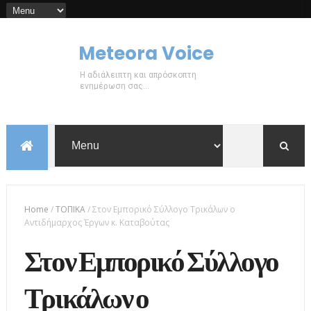
Meteora Voice
Η αδιάλειπτη και απρόσκοπτη
ενημέρωση σας...
Home
/
ΤΟΠΙΚΑ
/
Στον Εμπορικό Σύλλογο Τρικάλων ο
Αντιδήμαρχος Έργων κ. Καταβούτας
Στον Εμπορικό Σύλλογο
Τρικάλων ο