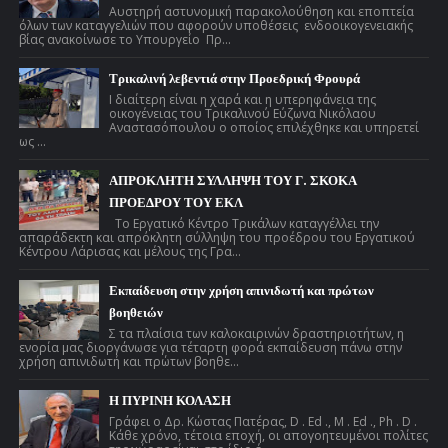
Αυστηρή αστυνομική παρακολούθηση και εποπτεία
όλων των καταγγελιών που αφορούν υποθέσεις ενδοοικογενειακής
βίας ανακοίνωσε το Υπουργείο Πρ...
Τρικαλινή λεβεντιά στην Προεδρική Φρουρά
Ι διαίτερη είναι η χαρά και η υπερηφάνεια της
οικογένειας του Τρικαλινού Εύζωνα Νικόλαου
Αναστασόπουλου ο οποίος επιλέχθηκε και υπηρετεί
ως ...
ΑΠΡΟΚΛΗΤΗ ΣΥΛΛΗΨΗ ΤΟΥ Γ. ΣΚΟΚΑ
ΠΡΟΕΔΡΟΥ ΤΟΥ ΕΚΛ
Το Εργατικό Κέντρο Τρικάλων καταγγέλλει την
απαράδεκτη και απρόκλητη σύλληψη του προέδρου του Εργατικού
Κέντρου Λάρισας και μέλους της Γρα...
Εκπαίδευση στην χρήση απινιδωτή και πρώτων
βοηθειών
Σ τα πλαίσια των καλοκαιρινών δραστηριοτήτων, η
ενορία μας διοργάνωσε για τέταρτη φορά εκπαίδευση πάνω στην
χρήση απινιδωτή και πρώτων βοηθε...
Η ΠΥΡΙΝΗ ΚΟΛΑΣΗ
Γράφει ο Δρ. Κώστας Πατέρας, D . Ed ., M . Ed ., Ph . D .
Κάθε χρόνο, τέτοια εποχή, οι απογοητευμένοι πολίτες