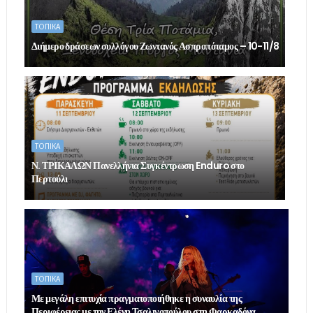
ΤΟΠΙΚΑ
Διήμερο δράσεων συλλόγου Ζωντανός Ασπροπόταμος – 10-11/8
ΤΟΠΙΚΑ
Ν. ΤΡΙΚΑΛΩΝ Πανελλήνια Συγκέντρωση Enduro στο
Περτούλι
ΤΟΠΙΚΑ
Με μεγάλη επιτυχία πραγματοποιήθηκε η συναυλία της
Περιφέρειας με την Ελένη Τσαλιγοπούλου στη Φαρκαδόνα